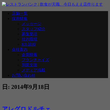
ナ
店舗一覧
ビ
採用情報
ゲ
メッセージ
ー
スタッフ紹介
シ
募集要項
ョ
社内環境
ン
RB 診断
切
会社案内
り
企業情報
替
フランチャイズ
え
開業支援
メディア掲載
お問い合わせ
日:
2014年9月18日
アレグロドルチェ