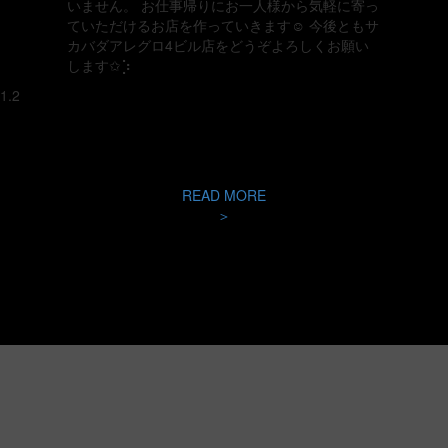
いません。 お仕事帰りにお一人様から気軽に寄っ
ていただけるお店を作っていきます☺️ 今後ともサ
カバダアレグロ4ビル店をどうぞよろしくお願い
します✩︎⡱
READ MORE
＞