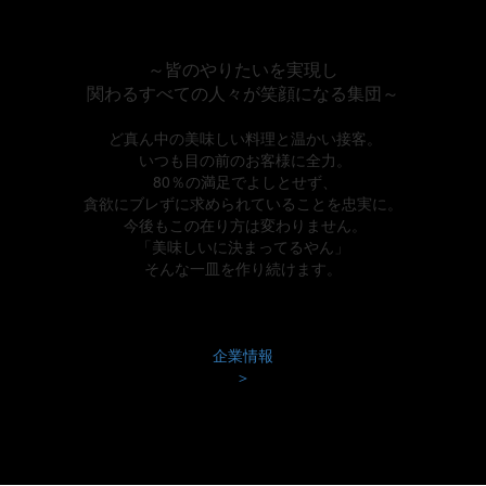
～皆のやりたいを実現し
関わるすべての人々が笑顔になる集団～
ど真ん中の美味しい料理と温かい接客。
いつも目の前のお客様に全力。
80％の満足でよしとせず、
貪欲にブレずに求められていることを忠実に。
今後もこの在り方は変わりません。
「美味しいに決まってるやん」
そんな一皿を作り続けます。
企業情報
＞