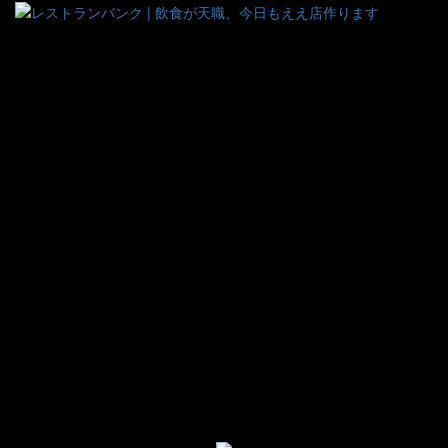
ナ
ビ
ゲ
ー
シ
ョ
ン
切
り
替
え