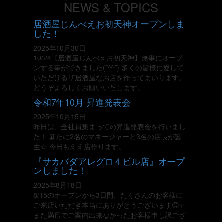
​NEWS & TOPICS
居酒屋じんべえお初天神オープンしま
した！
2025年10月30日
10/24【居酒屋じんべえお初天神】無事にオープ
ンする事ができました(*^^*) 多くの皆様に愛して
いただけるザ居酒屋なお店を作ってまいります。
どうぞよろしくお願いいたします。
令和7年10月 昇進発表会
2025年10月15日
昨日は、全社員集まっての昇進発表会を行いまし
た！ 新たに2名のマネージャーと3名の店長が誕
生☆ 今日もええ店作ります。
『サカバダアレグロ４ビル店』オープ
ンしました！
2025年8月18日
8/15のオープンから3日間、たくさんのお客様に
ご来店いただき本当にありがとうございます😊✨
また満席でご案内出来なかったお客様申し訳ござ