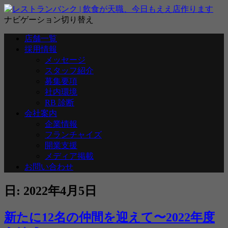
ナビゲーション切り替え
店舗一覧
採用情報
メッセージ
スタッフ紹介
募集要項
社内環境
RB 診断
会社案内
企業情報
フランチャイズ
開業支援
メディア掲載
お問い合わせ
日:
2022年4月5日
新たに12名の仲間を迎えて〜2022年度